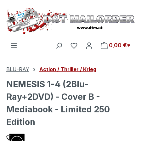
Zum Hauptinhalt springen
Du hast 0 Produkte auf d
0,00 €*
BLU-RAY
Action / Thriller / Krieg
NEMESIS 1-4 (2Blu-
Ray+2DVD) - Cover B -
Mediabook - Limited 250
Edition