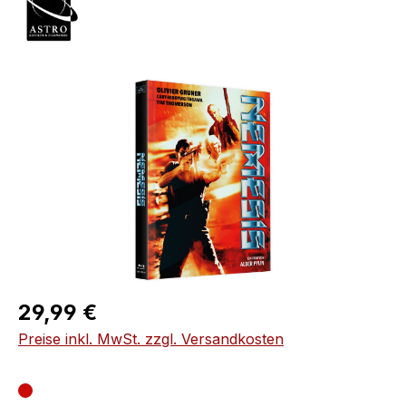
Bildergalerie überspringen
Regulärer Preis:
29,99 €
Preise inkl. MwSt. zzgl. Versandkosten