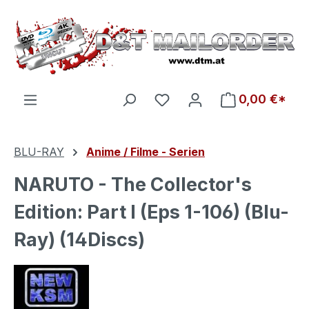
Zum Hauptinhalt springen
Du hast 0 Produkte auf d
0,00 €*
BLU-RAY
Anime / Filme - Serien
NARUTO - The Collector's
Edition: Part I (Eps 1-106) (Blu-
Ray) (14Discs)