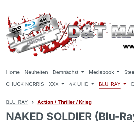
m Hauptinhalt springen
Zur Suche springen
Zur Hauptnavigation springen
Home
Neuheiten
Demnächst
Mediabook
Ste
CHUCK NORRIS
XXX
4K UHD
BLU-RAY
BLU-RAY
Action / Thriller / Krieg
NAKED SOLDIER (Blu-Ray