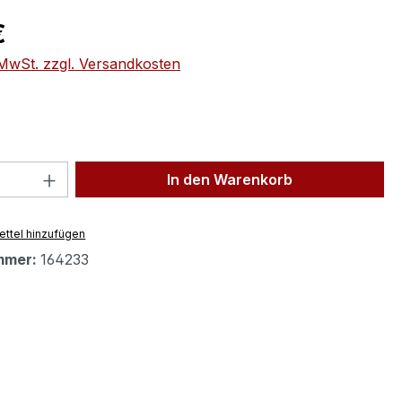
eis:
€
. MwSt. zzgl. Versandkosten
 Anzahl: Gib den gewünschten Wert ein 
In den Warenkorb
ttel hinzufügen
mmer:
164233