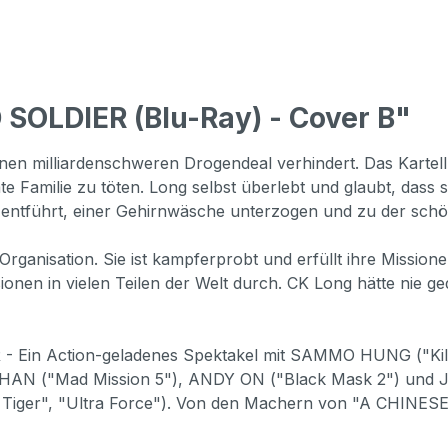
SOLDIER (Blu-Ray) - Cover B"
en milliardenschweren Drogendeal verhindert. Das Kartell h
amilie zu töten. Long selbst überlebt und glaubt, dass se
tführt, einer Gehirnwäsche unterzogen und zu der schönen
s Organisation. Sie ist kampferprobt und erfüllt ihre Mis
sionen in vielen Teilen der Welt durch. CK Long hätte nie g
IER - Ein Action-geladenes Spektakel mit SAMMO HUNG ("
AN ("Mad Mission 5"), ANDY ON ("Black Mask 2") und J
iger", "Ultra Force"). Von den Machern von "A CHINES