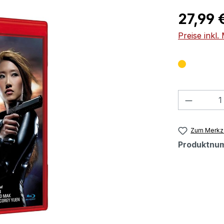
Regulärer Pr
27,99 
Preise inkl
Produkt
Zum Merkze
Produktnu