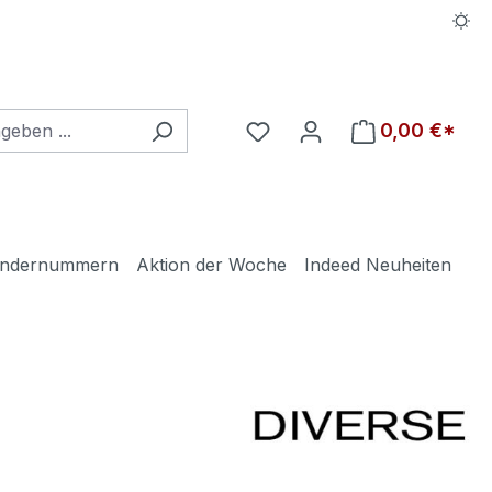
Du hast 0 Produkte auf d
0,00 €*
ndernummern
Aktion der Woche
Indeed Neuheiten