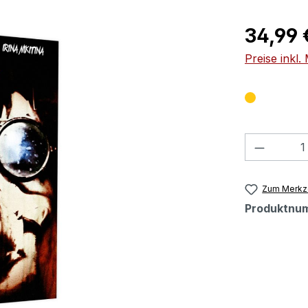
Regulärer Pr
34,99 
Preise inkl
Produkt
Zum Merkze
Produktnu