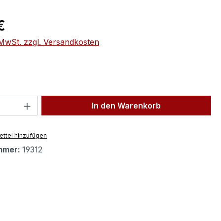
eis:
€
. MwSt. zzgl. Versandkosten
 Anzahl: Gib den gewünschten Wert ein 
In den Warenkorb
ttel hinzufügen
mmer:
19312