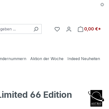
Du hast 0 Produkte auf d
0,00 €*
ndernummern
Aktion der Woche
Indeed Neuheiten
imited 66 Edition