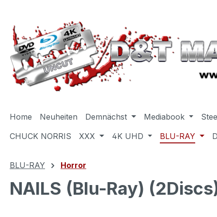
m Hauptinhalt springen
Zur Suche springen
Zur Hauptnavigation springen
Home
Neuheiten
Demnächst
Mediabook
Ste
CHUCK NORRIS
XXX
4K UHD
BLU-RAY
BLU-RAY
Horror
NAILS (Blu-Ray) (2Discs)