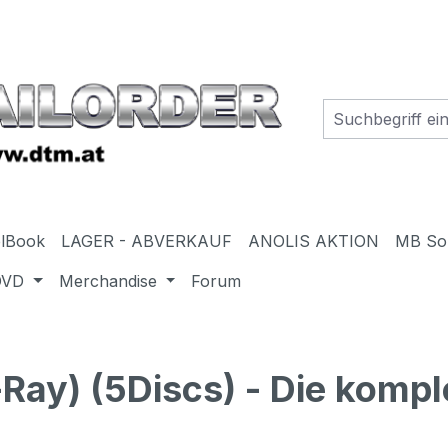
elBook
LAGER - ABVERKAUF
ANOLIS AKTION
MB So
DVD
Merchandise
Forum
y) (5Discs) - Die komple