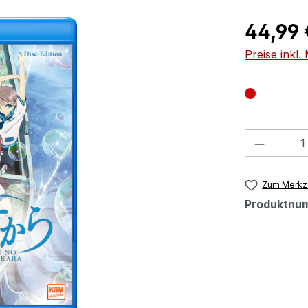
Regulärer Pr
44,99 
Preise inkl
Produkt
Zum Merkze
Produktnu