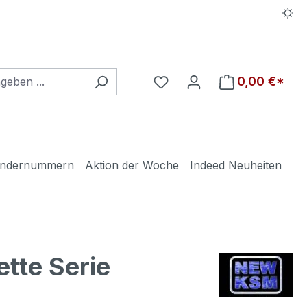
Du hast 0 Produkte auf d
0,00 €*
ndernummern
Aktion der Woche
Indeed Neuheiten
tte Serie