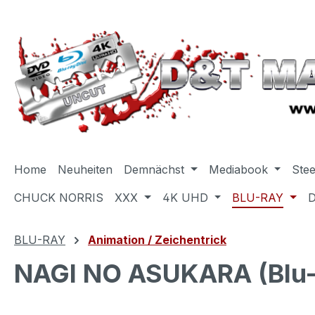
m Hauptinhalt springen
Zur Suche springen
Zur Hauptnavigation springen
Home
Neuheiten
Demnächst
Mediabook
Ste
CHUCK NORRIS
XXX
4K UHD
BLU-RAY
BLU-RAY
Animation / Zeichentrick
NAGI NO ASUKARA (Blu-Ra