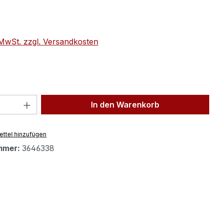
eis:
€
. MwSt. zzgl. Versandkosten
 Anzahl: Gib den gewünschten Wert ein 
In den Warenkorb
ttel hinzufügen
mmer:
3646338