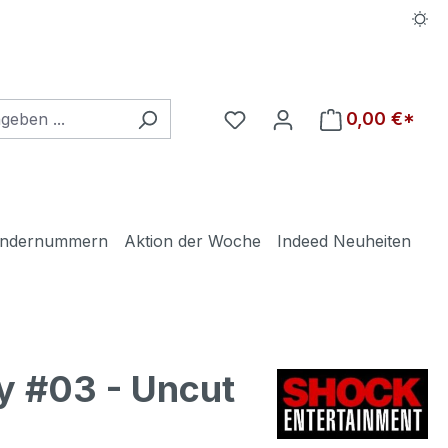
Du hast 0 Produkte auf d
0,00 €*
ndernummern
Aktion der Woche
Indeed Neuheiten
y #03 - Uncut