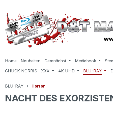
m Hauptinhalt springen
Zur Suche springen
Zur Hauptnavigation springen
Home
Neuheiten
Demnächst
Mediabook
Ste
CHUCK NORRIS
XXX
4K UHD
BLU-RAY
BLU-RAY
Horror
NACHT DES EXORZISTEN, 