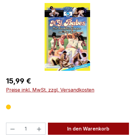
Bildergalerie überspringen
Regulärer Preis:
15,99 €
Preise inkl. MwSt. zzgl. Versandkosten
Produkt Anzahl: Gib den gewünschten We
In den Warenkorb