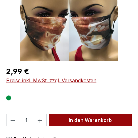
Regulärer Preis:
2,99 €
Preise inkl. MwSt. zzgl. Versandkosten
Produkt Anzahl: Gib den gewünschten We
In den Warenkorb