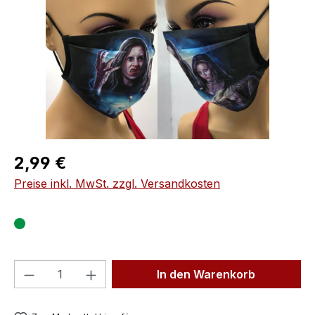
Regulärer Preis:
2,99 €
Preise inkl. MwSt. zzgl. Versandkosten
Produkt Anzahl: Gib den gewünschten We
In den Warenkorb