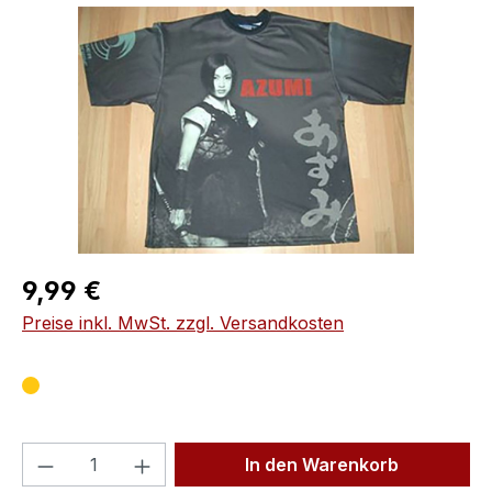
Bildergalerie überspringen
Regulärer Preis:
9,99 €
Preise inkl. MwSt. zzgl. Versandkosten
Produkt Anzahl: Gib den gewünschten We
In den Warenkorb