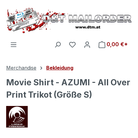
Zum Hauptinhalt springen
Du hast 0 Produkte auf d
0,00 €*
Merchandise
Bekleidung
Movie Shirt - AZUMI - All Over
Print Trikot (Größe S)