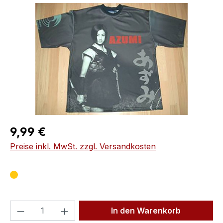
Bildergalerie überspringen
Regulärer Preis:
9,99 €
Preise inkl. MwSt. zzgl. Versandkosten
Produkt Anzahl: Gib den gewünschten We
In den Warenkorb