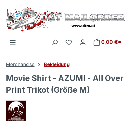
Zum Hauptinhalt springen
Du hast 0 Produkte auf d
0,00 €*
Merchandise
Bekleidung
Movie Shirt - AZUMI - All Over
Print Trikot (Größe M)