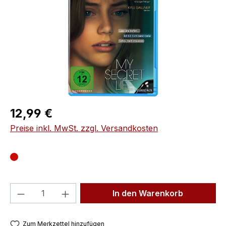
Regulärer Preis:
12,99 €
Preise inkl. MwSt. zzgl. Versandkosten
Produkt Anzahl: Gib den gewünschten We
In den Warenkorb
Zum Merkzettel hinzufügen