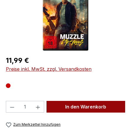
Regulärer Preis:
11,99 €
Preise inkl. MwSt. zzgl. Versandkosten
Produkt Anzahl: Gib den gewünschten We
In den Warenkorb
Zum Merkzettel hinzufügen