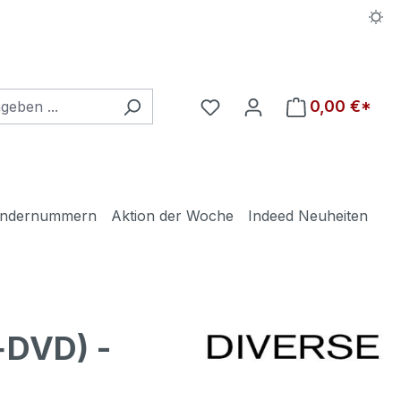
Du hast 0 Produkte auf d
0,00 €*
ndernummern
Aktion der Woche
Indeed Neuheiten
+DVD) -