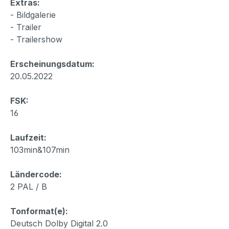
Extras:
- Bildgalerie
- Trailer
- Trailershow
Erscheinungsdatum:
20.05.2022
FSK:
16
Laufzeit:
103min&107min
Ländercode:
2 PAL / B
Tonformat(e):
Deutsch Dolby Digital 2.0