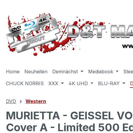
m Hauptinhalt springen
Zur Suche springen
Zur Hauptnavigation springen
Home
Neuheiten
Demnächst
Mediabook
Ste
CHUCK NORRIS
XXX
4K UHD
BLU-RAY
DVD
Western
MURIETTA - GEISSEL VO
Cover A - Limited 500 Ed