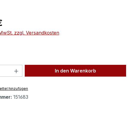
eis:
€
. MwSt. zzgl. Versandkosten
 Anzahl: Gib den gewünschten Wert ein 
In den Warenkorb
ttel hinzufügen
mmer:
151683