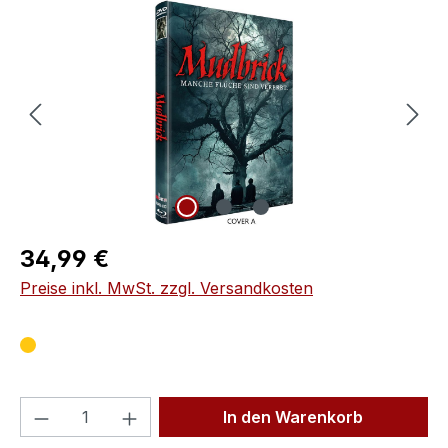
Bildergalerie überspringen
Regulärer Preis:
34,99 €
Preise inkl. MwSt. zzgl. Versandkosten
Produkt Anzahl: Gib den gewünschten We
In den Warenkorb