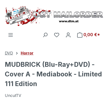
Zum Hauptinhalt springen
Du hast 0 Produkte auf d
0,00 €*
DVD
Horror
MUDBRICK (Blu-Ray+DVD) -
Cover A - Mediabook - Limited
111 Edition
UncutTV