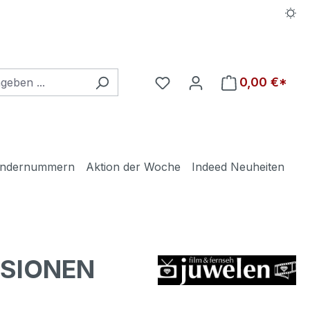
Du hast 0 Produkte auf d
0,00 €*
ndernummern
Aktion der Woche
Indeed Neuheiten
ISIONEN