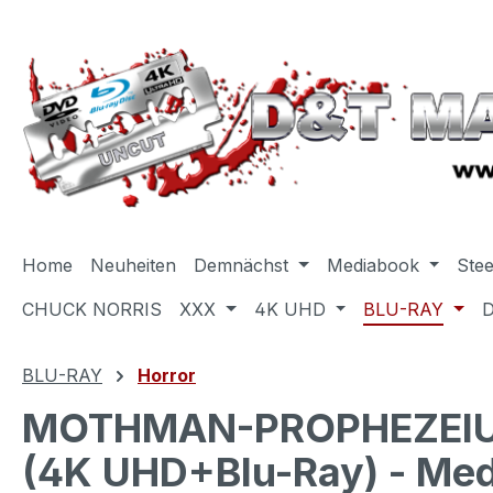
m Hauptinhalt springen
Zur Suche springen
Zur Hauptnavigation springen
Home
Neuheiten
Demnächst
Mediabook
Ste
CHUCK NORRIS
XXX
4K UHD
BLU-RAY
BLU-RAY
Horror
MOTHMAN-PROPHEZEIUN
(4K UHD+Blu-Ray) - Medi