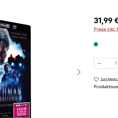
Regulärer Pr
31,99 
Preise inkl
Produkt
Zum Merkze
Produktnu