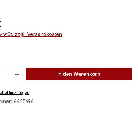
eis:
€
. MwSt. zzgl. Versandkosten
 Anzahl: Gib den gewünschten Wert ein 
In den Warenkorb
ttel hinzufügen
mmer:
6425696