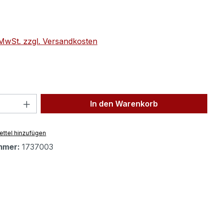
eis:
. MwSt. zzgl. Versandkosten
 Anzahl: Gib den gewünschten Wert ein 
In den Warenkorb
ttel hinzufügen
mmer:
1737003