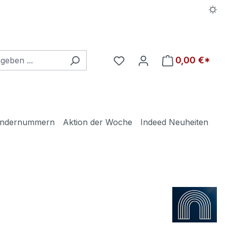
Du hast 0 Produkte auf d
0,00 €*
ndernummern
Aktion der Woche
Indeed Neuheiten