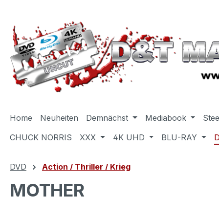
m Hauptinhalt springen
Zur Suche springen
Zur Hauptnavigation springen
Home
Neuheiten
Demnächst
Mediabook
Ste
CHUCK NORRIS
XXX
4K UHD
BLU-RAY
DVD
Action / Thriller / Krieg
MOTHER