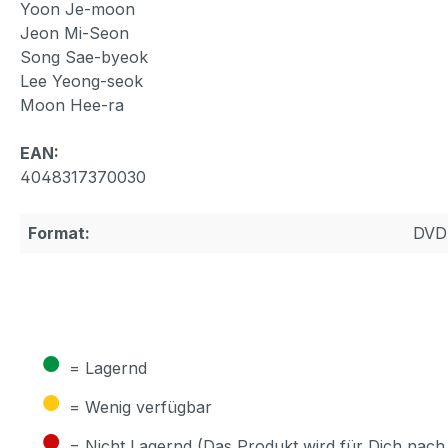
Yoon Je-moon
Jeon Mi-Seon
Song Sae-byeok
Lee Yeong-seok
Moon Hee-ra
EAN:
4048317370030
Format:
DVD
●
= Lagernd
●
= Wenig verfügbar
●
= Nicht Lagernd (Das Produkt wird für Dich nach 