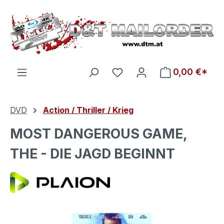
Zum Hauptinhalt springen
Du hast 0 Produkte auf d
0,00 €*
DVD
Action / Thriller / Krieg
MOST DANGEROUS GAME,
THE - DIE JAGD BEGINNT
Bildergalerie überspringen