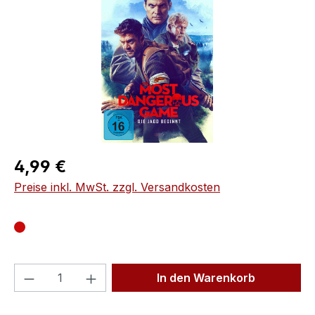
Regulärer Preis:
4,99 €
Preise inkl. MwSt. zzgl. Versandkosten
Produkt Anzahl: Gib den gewünschten We
In den Warenkorb