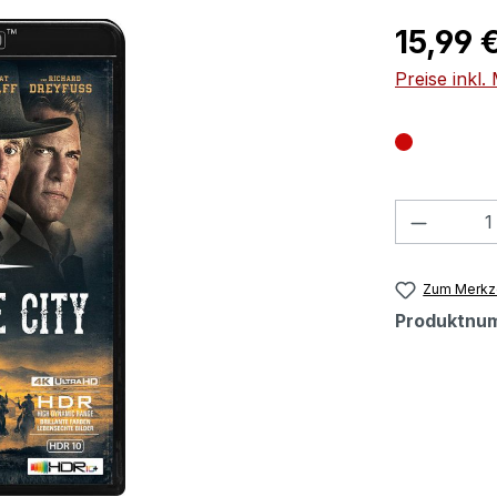
Regulärer Pr
15,99 
Preise inkl
Produkt
Zum Merkze
Produktnu