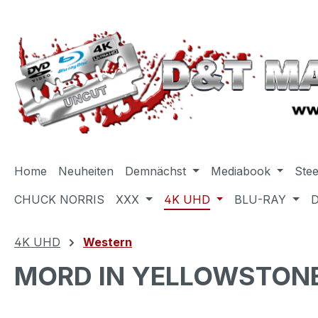
m Hauptinhalt springen
Zur Suche springen
Zur Hauptnavigation springen
Home
Neuheiten
Demnächst
Mediabook
Ste
CHUCK NORRIS
XXX
4K UHD
BLU-RAY
4K UHD
Western
MORD IN YELLOWSTONE