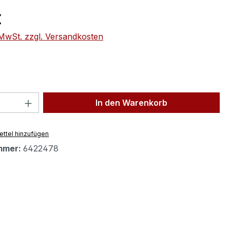
eis:
€
. MwSt. zzgl. Versandkosten
 Anzahl: Gib den gewünschten Wert ein 
In den Warenkorb
ttel hinzufügen
mmer:
6422478