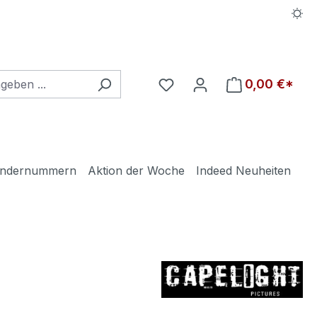
Du hast 0 Produkte auf d
0,00 €*
ndernummern
Aktion der Woche
Indeed Neuheiten