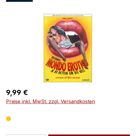
Bildergalerie überspringen
Regulärer Preis:
9,99 €
Preise inkl. MwSt. zzgl. Versandkosten