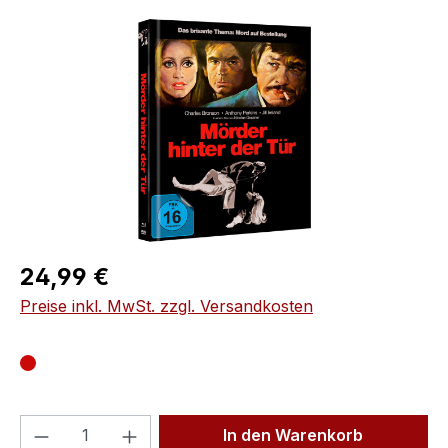
Bildergalerie überspringen
Regulärer Preis:
24,99 €
Preise inkl. MwSt. zzgl. Versandkosten
Produkt Anzahl: Gib den gewünschten We
In den Warenkorb