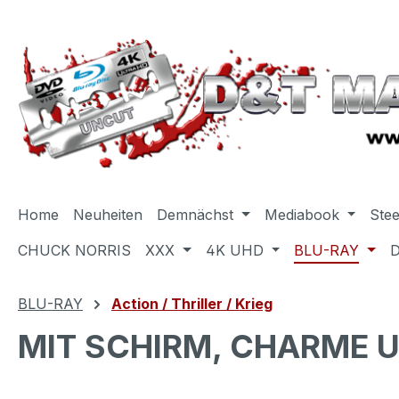
m Hauptinhalt springen
Zur Suche springen
Zur Hauptnavigation springen
Home
Neuheiten
Demnächst
Mediabook
Ste
CHUCK NORRIS
XXX
4K UHD
BLU-RAY
BLU-RAY
Action / Thriller / Krieg
MIT SCHIRM, CHARME U