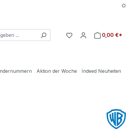
Du hast 0 Produkte auf d
0,00 €*
ndernummern
Aktion der Woche
Indeed Neuheiten