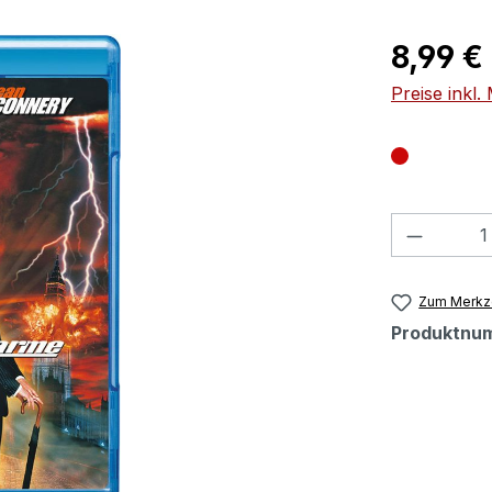
Regulärer Pr
8,99 €
Preise inkl
Produkt
Zum Merkze
Produktnu