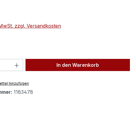
eis:
. MwSt. zzgl. Versandkosten
 Anzahl: Gib den gewünschten Wert ein 
In den Warenkorb
ttel hinzufügen
mmer:
1183478