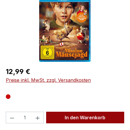
Regulärer Preis:
12,99 €
Preise inkl. MwSt. zzgl. Versandkosten
Produkt Anzahl: Gib den gewünschten We
In den Warenkorb