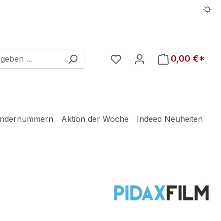
Du hast 0 Produkte auf d
0,00 €*
ndernummern
Aktion der Woche
Indeed Neuheiten