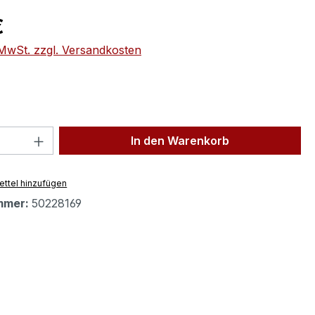
eis:
€
. MwSt. zzgl. Versandkosten
 Anzahl: Gib den gewünschten Wert ein 
In den Warenkorb
ttel hinzufügen
mmer:
50228169