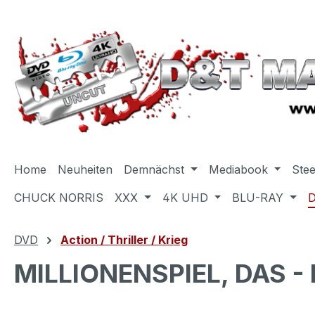
m Hauptinhalt springen
Zur Suche springen
Zur Hauptnavigation springen
Home
Neuheiten
Demnächst
Mediabook
Ste
CHUCK NORRIS
XXX
4K UHD
BLU-RAY
DVD
Action / Thriller / Krieg
MILLIONENSPIEL, DAS - 