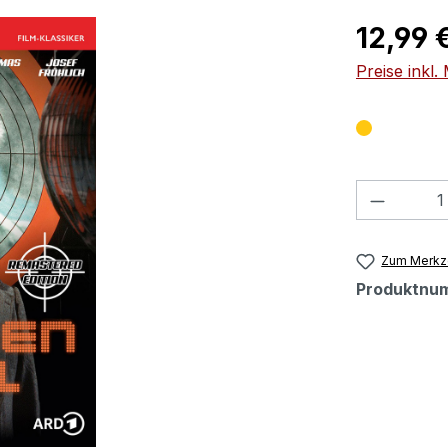
Regulärer Pr
12,99 
Preise inkl
Produkt
Zum Merkze
Produktnu