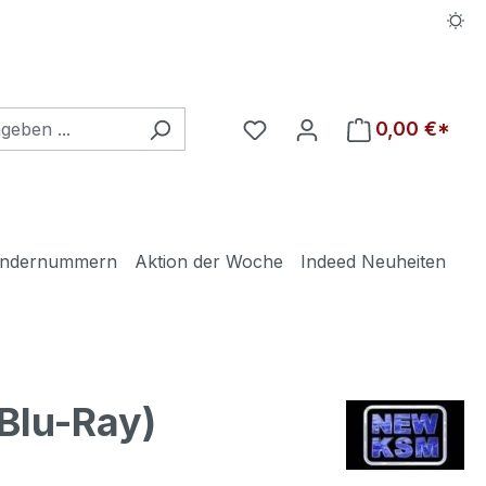
Du hast 0 Produkte auf d
0,00 €*
ndernummern
Aktion der Woche
Indeed Neuheiten
Blu-Ray)