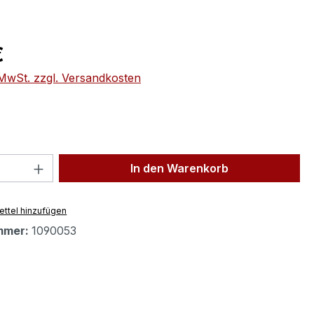
eis:
€
. MwSt. zzgl. Versandkosten
 Anzahl: Gib den gewünschten Wert ein 
In den Warenkorb
ttel hinzufügen
mmer:
1090053