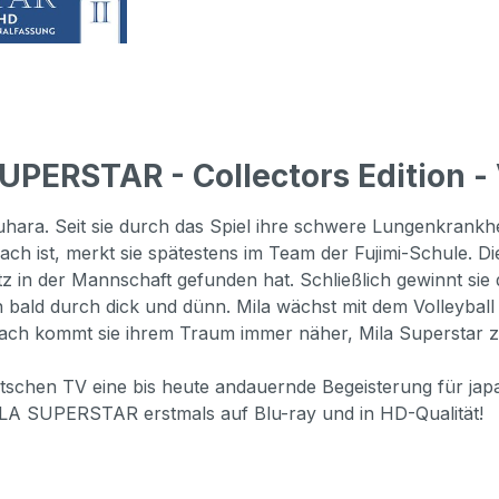
PERSTAR - Collectors Edition - 
yuhara. Seit sie durch das Spiel ihre schwere Lungenkrankhe
fach ist, merkt sie spätestens im Team der Fujimi-Schule. 
atz in der Mannschaft gefunden hat. Schließlich gewinnt si
ald durch dick und dünn. Mila wächst mit dem Volleyball au
d nach kommt sie ihrem Traum immer näher, Mila Superstar 
eutschen TV eine bis heute andauernde Begeisterung für japa
ILA SUPERSTAR erstmals auf Blu-ray und in HD-Qualität!