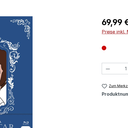
Regulärer Pr
69,99 
Preise inkl
Produkt
Zum Merkze
Produktnu