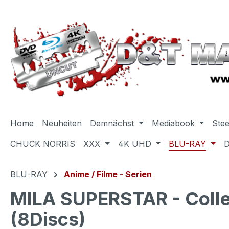
m Hauptinhalt springen
Zur Suche springen
Zur Hauptnavigation springen
Home
Neuheiten
Demnächst
Mediabook
Ste
CHUCK NORRIS
XXX
4K UHD
BLU-RAY
BLU-RAY
Anime / Filme - Serien
MILA SUPERSTAR - Collec
(8Discs)