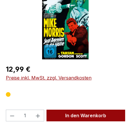
Regulärer Preis:
12,99 €
Preise inkl. MwSt. zzgl. Versandkosten
Produkt Anzahl: Gib den gewünschten We
In den Warenkorb