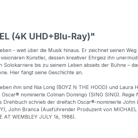
EL (4K UHD+Blu-Ray)"
Leben - weit über die Musik hinaus. Er zeichnet seinen W
visionären Künstler, dessen kreativer Ehrgeiz ihn unermüdl
en Solokarriere bis zu seinem Leben abseits der Bühne – da
e. Hier fängt seine Geschichte an.
t. Neben ihm sind Nia Long (BOYZ N THE HOOD) und Laur
 Oscar® nominierte Colman Domingo (SING SING). Regie f
 Drehbuch schrieb der dreifach Oscar®-nominierte Joh
, John Branca (Ausführender Produzent von MICHAEL 
E AT WEMBLEY JULY 16, 1988).