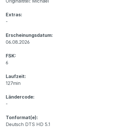
Originaltitel: Michael
Extras:
-
Erscheinungsdatum:
06.08.2026
FSK:
6
Laufzeit:
127min
Ländercode:
-
Tonformat(e):
Deutsch DTS HD 5.1