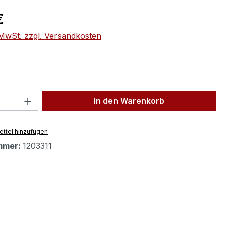
eis:
€
. MwSt. zzgl. Versandkosten
 Anzahl: Gib den gewünschten Wert ein 
In den Warenkorb
ttel hinzufügen
mmer:
1203311