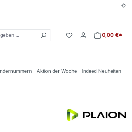
Du hast 0 Produkte auf d
0,00 €*
ndernummern
Aktion der Woche
Indeed Neuheiten