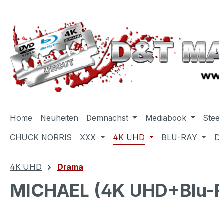
m Hauptinhalt springen
Zur Suche springen
Zur Hauptnavigation springen
Home
Neuheiten
Demnächst
Mediabook
Ste
CHUCK NORRIS
XXX
4K UHD
BLU-RAY
4K UHD
Drama
MICHAEL (4K UHD+Blu-