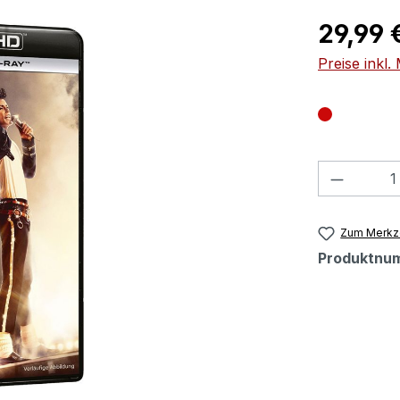
Regulärer Pr
29,99 
Preise inkl
Produkt
Zum Merkze
Produktnu