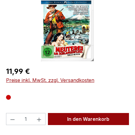
Regulärer Preis:
11,99 €
Preise inkl. MwSt. zzgl. Versandkosten
Produkt Anzahl: Gib den gewünschten We
In den Warenkorb