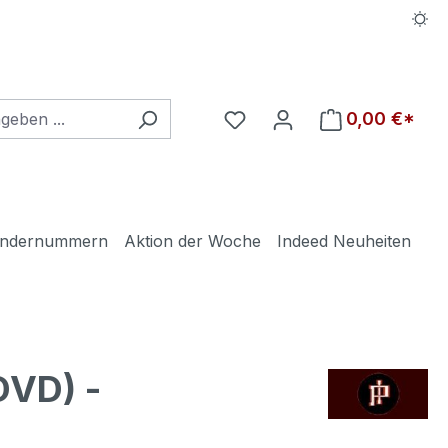
Du hast 0 Produkte auf d
0,00 €*
ndernummern
Aktion der Woche
Indeed Neuheiten
DVD) -