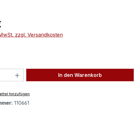
eis:
€
. MwSt. zzgl. Versandkosten
 Anzahl: Gib den gewünschten Wert ein 
In den Warenkorb
ttel hinzufügen
mmer:
110661