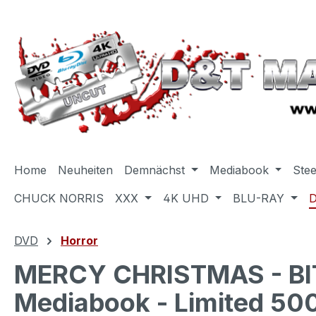
m Hauptinhalt springen
Zur Suche springen
Zur Hauptnavigation springen
Home
Neuheiten
Demnächst
Mediabook
Ste
CHUCK NORRIS
XXX
4K UHD
BLU-RAY
DVD
Horror
MERCY CHRISTMAS - BIT
Mediabook - Limited 500