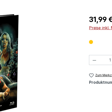
Regulärer Pr
31,99 
Preise inkl
Produkt
Zum Merkze
Produktnu