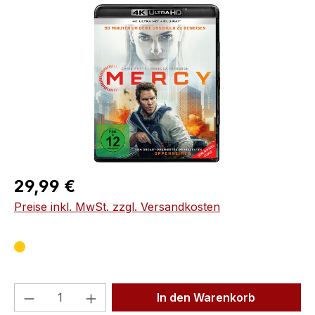
Bildergalerie überspringen
Regulärer Preis:
29,99 €
Preise inkl. MwSt. zzgl. Versandkosten
Produkt Anzahl: Gib den gewünschten We
In den Warenkorb