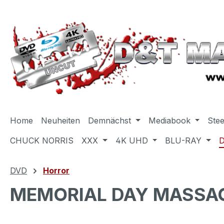
m Hauptinhalt springen
Zur Suche springen
Zur Hauptnavigation springen
Home
Neuheiten
Demnächst
Mediabook
Ste
CHUCK NORRIS
XXX
4K UHD
BLU-RAY
DVD
Horror
MEMORIAL DAY MASSAC