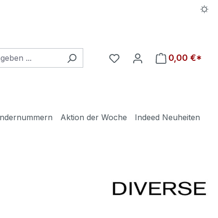
Du hast 0 Produkte auf d
0,00 €*
ndernummern
Aktion der Woche
Indeed Neuheiten