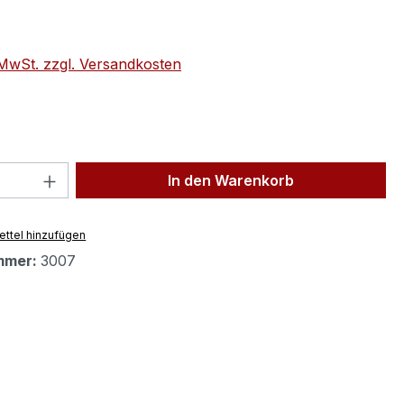
eis:
€
. MwSt. zzgl. Versandkosten
 Anzahl: Gib den gewünschten Wert ein 
In den Warenkorb
ttel hinzufügen
mmer:
3007