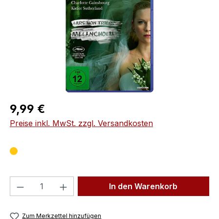
Regulärer Preis:
9,99 €
Preise inkl. MwSt. zzgl. Versandkosten
Produkt Anzahl: Gib den gewünschten We
In den Warenkorb
Zum Merkzettel hinzufügen