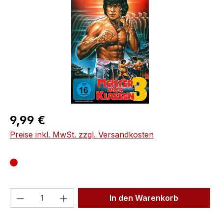
Regulärer Preis:
9,99 €
Preise inkl. MwSt. zzgl. Versandkosten
Produkt Anzahl: Gib den gewünschten We
In den Warenkorb