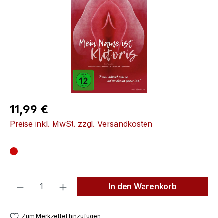
Regulärer Preis:
11,99 €
Preise inkl. MwSt. zzgl. Versandkosten
Produkt Anzahl: Gib den gewünschten We
In den Warenkorb
Zum Merkzettel hinzufügen