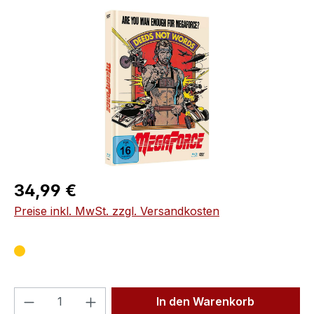
Bildergalerie überspringen
Regulärer Preis:
34,99 €
Preise inkl. MwSt. zzgl. Versandkosten
Produkt Anzahl: Gib den gewünschten We
In den Warenkorb