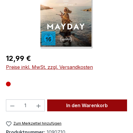
Regulärer Preis:
12,99 €
Preise inkl. MwSt. zzgl. Versandkosten
Produkt Anzahl: Gib den gewünschten We
In den Warenkorb
Zum Merkzettel hinzufügen
Produktnummer:
1090710