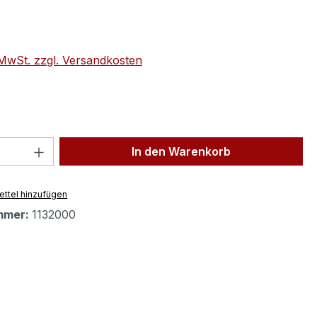
eis:
. MwSt. zzgl. Versandkosten
 Anzahl: Gib den gewünschten Wert ein 
In den Warenkorb
ttel hinzufügen
mmer:
1132000