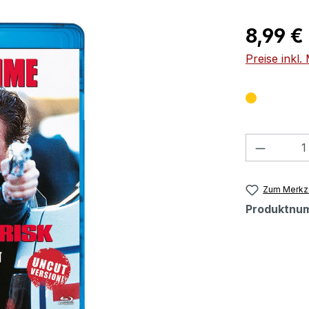
Regulärer Pr
8,99 €
Preise inkl
Produkt
Zum Merkze
Produktnu