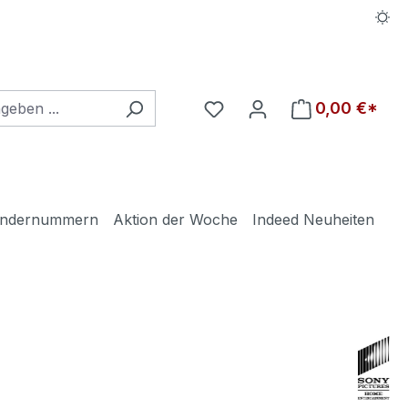
Du hast 0 Produkte auf d
0,00 €*
ndernummern
Aktion der Woche
Indeed Neuheiten