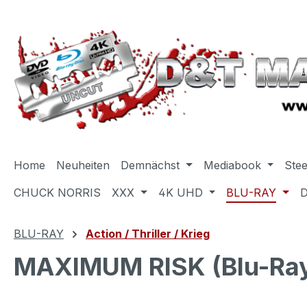
m Hauptinhalt springen
Zur Suche springen
Zur Hauptnavigation springen
Home
Neuheiten
Demnächst
Mediabook
Ste
CHUCK NORRIS
XXX
4K UHD
BLU-RAY
BLU-RAY
Action / Thriller / Krieg
MAXIMUM RISK (Blu-Ray