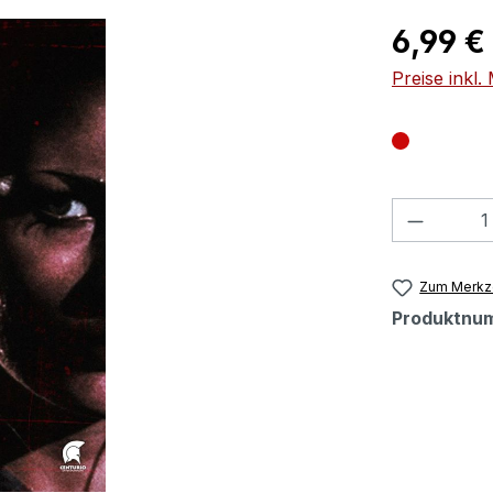
Regulärer Pr
6,99 €
Preise inkl
Produkt
Zum Merkze
Produktnu