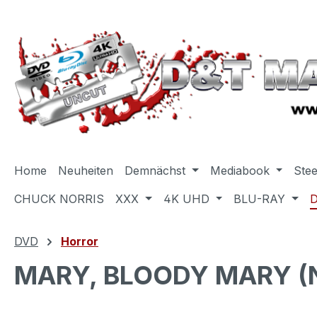
m Hauptinhalt springen
Zur Suche springen
Zur Hauptnavigation springen
Home
Neuheiten
Demnächst
Mediabook
Ste
CHUCK NORRIS
XXX
4K UHD
BLU-RAY
DVD
Horror
MARY, BLOODY MARY (Ne