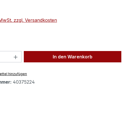
eis:
. MwSt. zzgl. Versandkosten
 Anzahl: Gib den gewünschten Wert ein 
In den Warenkorb
ttel hinzufügen
mmer:
40375224