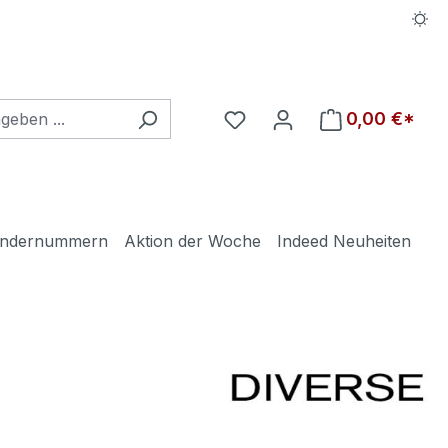
Du hast 0 Produkte auf d
0,00 €*
ndernummern
Aktion der Woche
Indeed Neuheiten