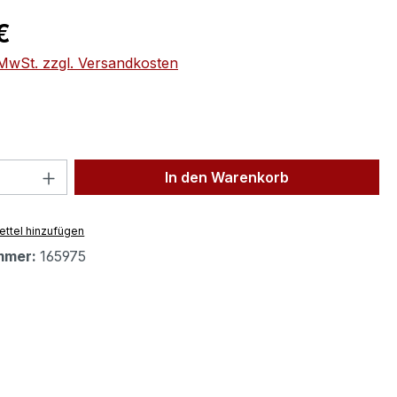
eis:
€
. MwSt. zzgl. Versandkosten
 Anzahl: Gib den gewünschten Wert ein 
In den Warenkorb
ttel hinzufügen
mmer:
165975