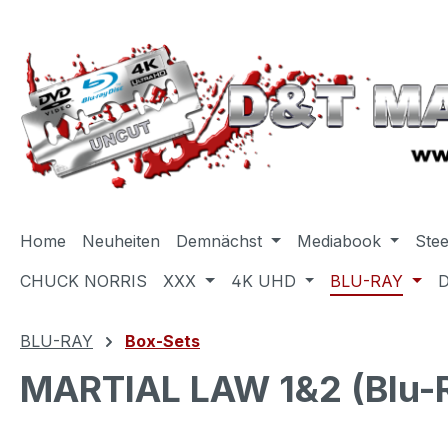
m Hauptinhalt springen
Zur Suche springen
Zur Hauptnavigation springen
Home
Neuheiten
Demnächst
Mediabook
Ste
CHUCK NORRIS
XXX
4K UHD
BLU-RAY
BLU-RAY
Box-Sets
MARTIAL LAW 1&2 (Blu-R