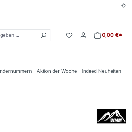
Du hast 0 Produkte auf d
0,00 €*
ndernummern
Aktion der Woche
Indeed Neuheiten