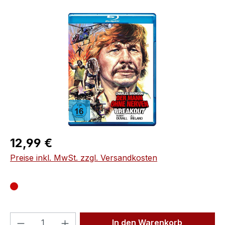
Bildergalerie überspringen
Regulärer Preis:
12,99 €
Preise inkl. MwSt. zzgl. Versandkosten
Produkt Anzahl: Gib den gewünschten We
In den Warenkorb