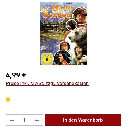
Bildergalerie überspringen
Regulärer Preis:
4,99 €
Preise inkl. MwSt. zzgl. Versandkosten
Produkt Anzahl: Gib den gewünschten We
In den Warenkorb