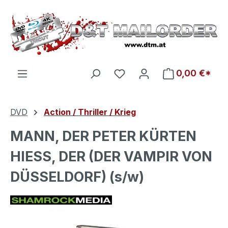
Zum Hauptinhalt springen
Du hast 0 Produkte auf d
0,00 €*
DVD
Action / Thriller / Krieg
MANN, DER PETER KÜRTEN
HIESS, DER (DER VAMPIR VON
DÜSSELDORF) (s/w)