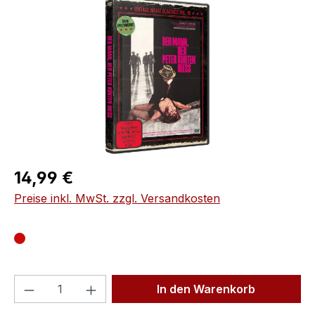
Bildergalerie überspringen
Regulärer Preis:
14,99 €
Preise inkl. MwSt. zzgl. Versandkosten
Produkt Anzahl: Gib den gewünschten We
In den Warenkorb