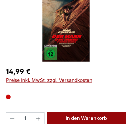
Regulärer Preis:
14,99 €
Preise inkl. MwSt. zzgl. Versandkosten
Produkt Anzahl: Gib den gewünschten We
In den Warenkorb