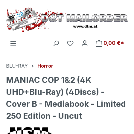
Zum Hauptinhalt springen
Du hast 0 Produkte auf d
0,00 €*
BLU-RAY
Horror
MANIAC COP 1&2 (4K
UHD+Blu-Ray) (4Discs) -
Cover B - Mediabook - Limited
250 Edition - Uncut