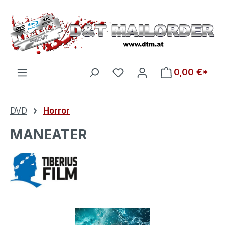
Zum Hauptinhalt springen
Du hast 0 Produkte auf d
0,00 €*
DVD
Horror
MANEATER
Bildergalerie überspringen