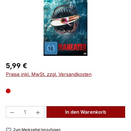
Regulärer Preis:
5,99 €
Preise inkl. MwSt. zzgl. Versandkosten
Produkt Anzahl: Gib den gewünschten We
In den Warenkorb
Zum Merkzettel hinzufügen