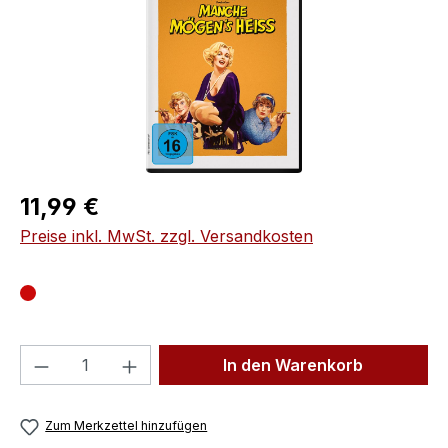
Regulärer Preis:
11,99 €
Preise inkl. MwSt. zzgl. Versandkosten
Produkt Anzahl: Gib den gewünschten We
In den Warenkorb
Zum Merkzettel hinzufügen