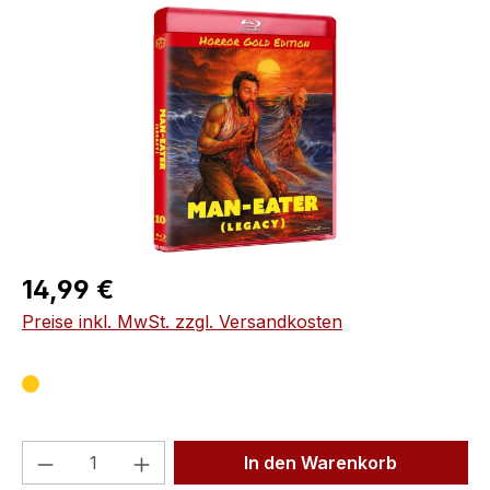
Bildergalerie überspringen
Regulärer Preis:
14,99 €
Preise inkl. MwSt. zzgl. Versandkosten
Produkt Anzahl: Gib den gewünschten We
In den Warenkorb