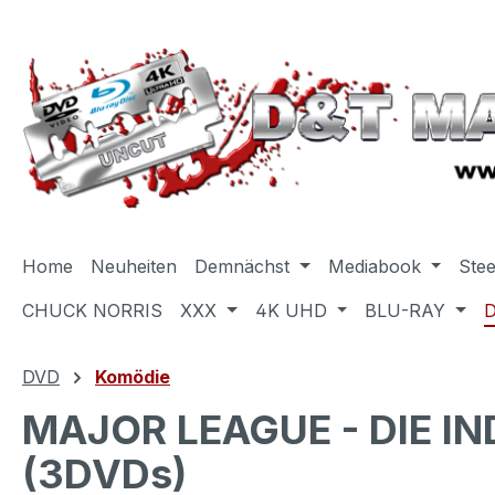
m Hauptinhalt springen
Zur Suche springen
Zur Hauptnavigation springen
Home
Neuheiten
Demnächst
Mediabook
Ste
CHUCK NORRIS
XXX
4K UHD
BLU-RAY
DVD
Komödie
MAJOR LEAGUE - DIE I
(3DVDs)