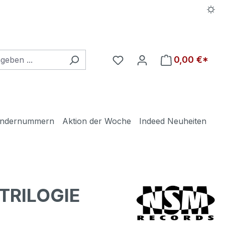
Du hast 0 Produkte auf d
0,00 €*
ndernummern
Aktion der Woche
Indeed Neuheiten
TRILOGIE