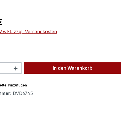
eis:
€
. MwSt. zzgl. Versandkosten
 Anzahl: Gib den gewünschten Wert ein 
In den Warenkorb
ttel hinzufügen
mmer:
DVD6745