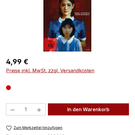
Regulärer Preis:
4,99 €
Preise inkl. MwSt. zzgl. Versandkosten
Produkt Anzahl: Gib den gewünschten We
In den Warenkorb
Zum Merkzettel hinzufügen