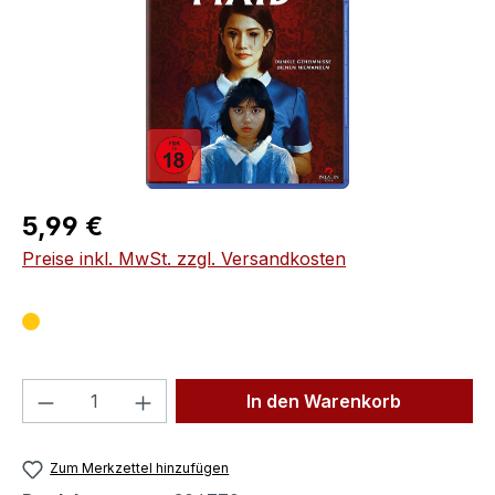
Regulärer Preis:
5,99 €
Preise inkl. MwSt. zzgl. Versandkosten
Produkt Anzahl: Gib den gewünschten We
In den Warenkorb
Zum Merkzettel hinzufügen